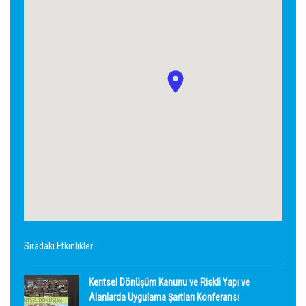
Sıradaki Etkinlikler
Kentsel Dönüşüm Kanunu ve Riskli Yapı ve
Alanlarda Uygulama Şartları Konferansı