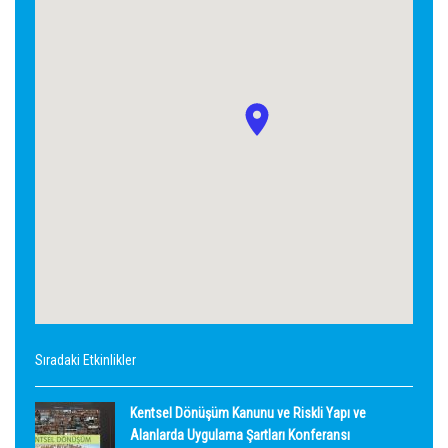
Sıradaki Etkinlikler
Kentsel Dönüşüm Kanunu ve Riskli Yapı ve
Alanlarda Uygulama Şartları Konferansı